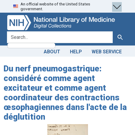
An official website of the United States
Skip
Skip to
government.
to
main
search
content
search for
Search
ABOUT
HELP
WEB SERVICE
Du nerf pneumogastrique:
considéré comme agent
excitateur et comme agent
coordinateur des contractions
œsophagiennes dans l'acte de la
déglutition