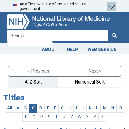
An official website of the United States
Skip
Skip to
government.
to
main
search
content
search for
Search
ABOUT
HELP
WEB SERVICE
« Previous
Next »
A-Z Sort
Numerical Sort
Titles
All
A
B
C
D
E
F
G
H
I
J
K
L
M
N
O
P
Q
R
S
T
U
V
W
X
Y
Z