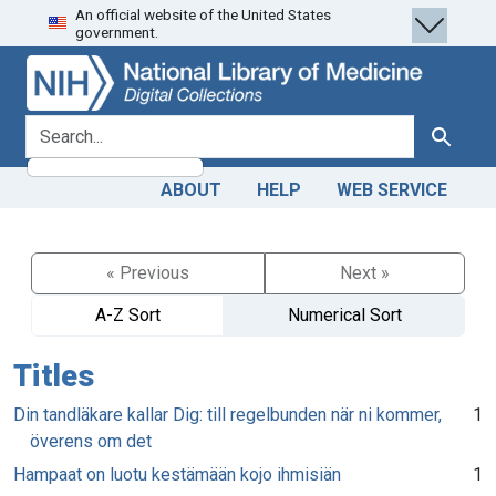
An official website of the United States
Skip
Skip to
government.
to
main
search
content
search for
Search
ABOUT
HELP
WEB SERVICE
« Previous
Next »
A-Z Sort
Numerical Sort
Titles
Din tandläkare kallar Dig: till regelbunden när ni kommer,
1
överens om det
Hampaat on luotu kestämään kojo ihmisiän
1