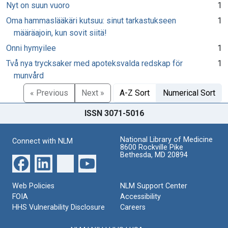
Nyt on suun vuoro
1
Oma hammaslääkäri kutsuu: sinut tarkastukseen
1
määräajoin, kun sovit siitä!
Onni hymyilee
1
Två nya trycksaker med apoteksvalda redskap för
1
munvård
« Previous
Next »
A-Z Sort
Numerical Sort
ISSN 3071-5016
National Library of Medicine
Connect with NLM
8600 Rockville Pike
Bethesda, MD 20894
Web Policies
NLM Support Center
FOIA
Accessibility
HHS Vulnerability Disclosure
Careers