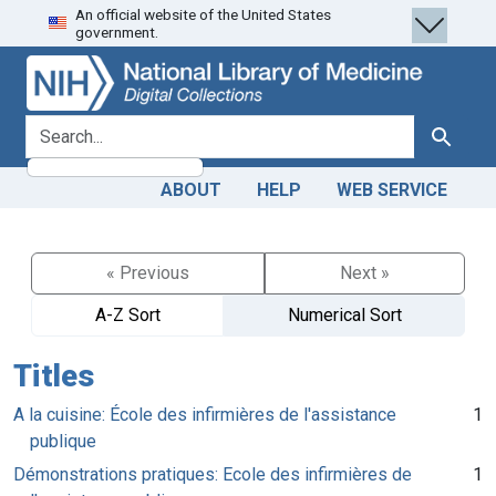
An official website of the United States
Skip
Skip to
government.
to
main
search
content
search for
Search
ABOUT
HELP
WEB SERVICE
« Previous
Next »
A-Z Sort
Numerical Sort
Titles
A la cuisine: École des infirmières de l'assistance
1
publique
Démonstrations pratiques: Ecole des infirmières de
1