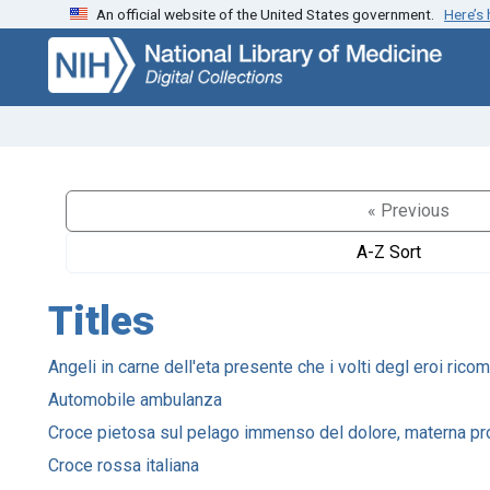
An official website of the United States government.
Here’s
Skip
Skip to
to
main
search
content
« Previous
A-Z Sort
Titles
Angeli in carne dell'eta presente che i volti degl eroi ri
Automobile ambulanza
Croce pietosa sul pelago immenso del dolore, materna protet
Croce rossa italiana