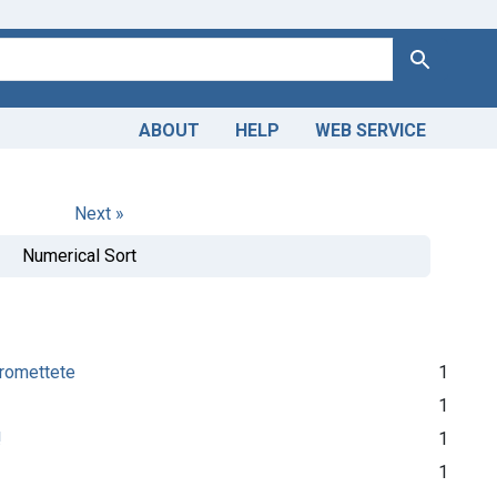
Search
ABOUT
HELP
WEB SERVICE
Next »
Numerical Sort
promettete
1
1
!
1
1