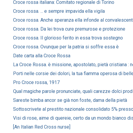
Croce rossa italiana: Comitato regionale di Torino
Croce rossa. ... e sempre impavida ella vigila
Croce rossa. Anche speranza ella infonde al convalescen
Croce rossa. Da lei trova cure premurose e protezione
Croce rossa. Il glorioso ferito in essa trova sostegno
Croce rossa. Ovunque per la patria si soffre essa è
Date carta alla Croce Rossa
La Croce Rossa. è missione, apostolato, pietà cristiana : 
Porti nelle corsie dei dolori, la tua fiamma operosa di bel
Pro Croce rossa, 1917
Qual magiche parole pronunciate, quali carezze dolci prodiga
Sareste bimba ancor se già non foste, dama della pietà
Sottoscrivete al prestito nazionale consolidato 5% presso gl
Visi di rose, aime di quereie, certo da un mondo bianco di
[An Italian Red Cross nurse]