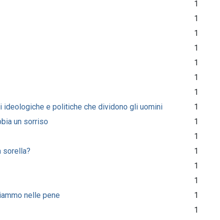
1
1
1
1
1
1
1
 ideologiche e politiche che dividono gli uomini
1
bbia un sorriso
1
1
a sorella?
1
1
1
bliammo nelle pene
1
1