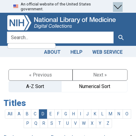
An official website of the United States
Skip
Skip to
government.
to
main
search
content
search for
Search
ABOUT
HELP
WEB SERVICE
« Previous
Next »
A-Z Sort
Numerical Sort
Titles
All
A
B
C
D
E
F
G
H
I
J
K
L
M
N
O
P
Q
R
S
T
U
V
W
X
Y
Z