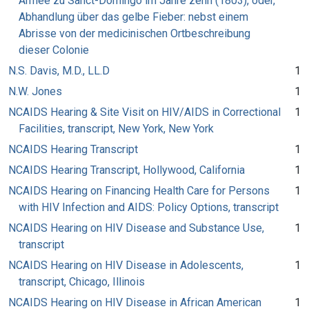
Armee zu Sanct-Domingo im Jahre zehn (1803), oder,
Abhandlung über das gelbe Fieber: nebst einem
Abrisse von der medicinischen Ortbeschreibung
dieser Colonie
N.S. Davis, M.D., LL.D
1
N.W. Jones
1
NCAIDS Hearing & Site Visit on HIV/AIDS in Correctional
1
Facilities, transcript, New York, New York
NCAIDS Hearing Transcript
1
NCAIDS Hearing Transcript, Hollywood, California
1
NCAIDS Hearing on Financing Health Care for Persons
1
with HIV Infection and AIDS: Policy Options, transcript
NCAIDS Hearing on HIV Disease and Substance Use,
1
transcript
NCAIDS Hearing on HIV Disease in Adolescents,
1
transcript, Chicago, Illinois
NCAIDS Hearing on HIV Disease in African American
1