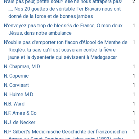
N'aie pas peur, petite sœur! elle ne nous attrapera pas!
2
..... Nos 20 gouttes de véritable Fer Bravais nous ont
donné de la force et de bonnes jambes
N'envoyez pas trop de blessés de France, O mon doux
1
Jésus, dans notre ambulance
N'oublie pas d'emporter ton flacon d'Alcool de Menthe de
1
Ricqlès: tu sais qu'il est souverain contre la fièvre
jaune et la dysenterie qui sévissent à Madagascar
N. Chapman, M.D
1
N. Copernic
1
N. Corvisart
1
N. Hulme M.D
1
N.B. Ward
1
N.F. Ames & Co
1
N.J. de Necker
1
N.P. Gilbert's Medicinische Geschichte der französischen
1