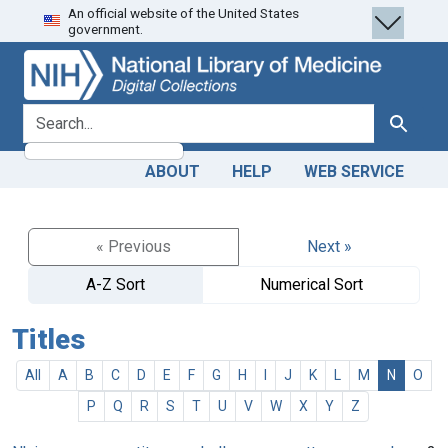
An official website of the United States
Skip
Skip to
government.
to
main
search
content
search for
Search
ABOUT
HELP
WEB SERVICE
« Previous
Next »
A-Z Sort
Numerical Sort
Titles
All
A
B
C
D
E
F
G
H
I
J
K
L
M
N
O
P
Q
R
S
T
U
V
W
X
Y
Z