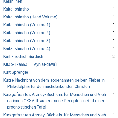
Kaishi hen
1
Kaitai shinsho
1
Kaitai shinsho (Head Volume)
1
Kaitai shinsho (Volume 1)
1
Kaitai shinsho (Volume 2)
1
Kaitai shinsho (Volume 3)
1
Kaitai shinsho (Volume 4)
1
Karl Friedrich Burdach
2
Kitāb-i kaḥḥālī ; ʻAyn al-diwaʼi
1
Kurt Sprengle
1
Kurze Nachricht von dem sogenannten gelben Fieber in
1
Philadelphia für den nachdenkenden Christen
Kurzgefasstes Arzney-Büchlein, für Menschen und Vieh:
1
darinnen CXXVIII. auserlesene Recepten, nebst einer
prognostischen Tafel
Kurzgefasstes Arzney-Büchlein, für Menschen und Vieh:
1