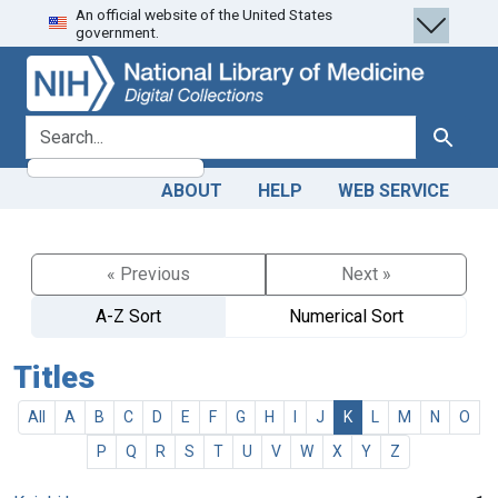
An official website of the United States
Skip
Skip to
government.
to
main
search
content
search for
Search
ABOUT
HELP
WEB SERVICE
« Previous
Next »
A-Z Sort
Numerical Sort
Titles
All
A
B
C
D
E
F
G
H
I
J
K
L
M
N
O
P
Q
R
S
T
U
V
W
X
Y
Z