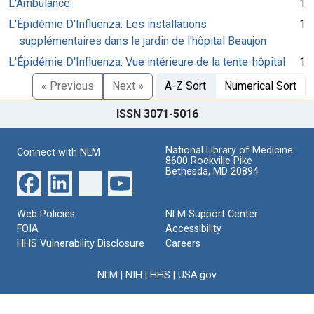
L'Ambulance
1
L'Épidémie D'Influenza: Les installations
1
supplémentaires dans le jardin de l'hôpital Beaujon
L'Épidémie D'Influenza: Vue intérieure de la tente-hôpital
1
« Previous
Next »
A-Z Sort
Numerical Sort
ISSN 3071-5016
National Library of Medicine
Connect with NLM
8600 Rockville Pike
Bethesda, MD 20894
Web Policies
NLM Support Center
FOIA
Accessibility
HHS Vulnerability Disclosure
Careers
NLM
|
NIH
|
HHS
|
USA.gov