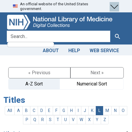
An official website of the United States
Skip
Skip to
government.
to
main
search
content
search for
Search
ABOUT
HELP
WEB SERVICE
« Previous
Next »
A-Z Sort
Numerical Sort
Titles
All
A
B
C
D
E
F
G
H
I
J
K
L
M
N
O
P
Q
R
S
T
U
V
W
X
Y
Z