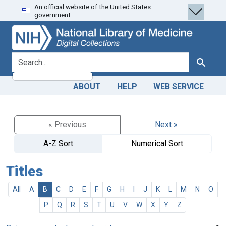
An official website of the United States
Skip
Skip to
government.
to
main
search
content
search for
Search
ABOUT
HELP
WEB SERVICE
« Previous
Next »
A-Z Sort
Numerical Sort
Titles
All
A
B
C
D
E
F
G
H
I
J
K
L
M
N
O
P
Q
R
S
T
U
V
W
X
Y
Z