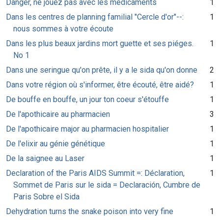
Danger, ne jouez pas avec les médicaments
1
Dans les centres de planning familial "Cercle d'or"--:
1
nous sommes à votre écoute
Dans les plus beaux jardins mort guette et ses piéges.
1
No 1
Dans une seringue qu'on prête, il y a le sida qu'on donne
2
Dans votre région où s'informer, être écouté, être aidé?
1
De bouffe en bouffe, un jour ton coeur s'étouffe
1
De l'apothicaire au pharmacien
3
De l'apothicaire major au pharmacien hospitalier
1
De l'elixir au génie génétique
1
De la saignee au Laser
1
Declaration of the Paris AIDS Summit =: Déclaration,
1
Sommet de Paris sur le sida = Declaración, Cumbre de
Paris Sobre el Sida
Dehydration turns the snake poison into very fine
1