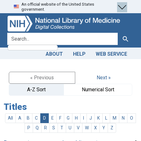
An official website of the United States
Skip
Skip to
government.
to
main
search
content
search for
Search
ABOUT
HELP
WEB SERVICE
« Previous
Next »
A-Z Sort
Numerical Sort
Titles
All
A
B
C
D
E
F
G
H
I
J
K
L
M
N
O
P
Q
R
S
T
U
V
W
X
Y
Z