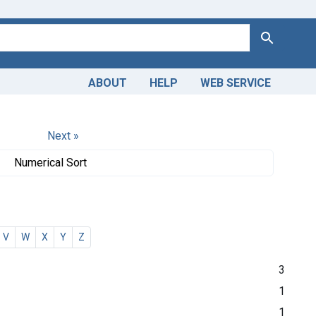
Search
ABOUT
HELP
WEB SERVICE
Next »
Numerical Sort
V
W
X
Y
Z
3
1
1