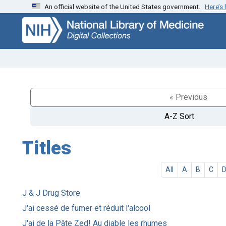
An official website of the United States government.
Here’s
Skip
Skip to
to
main
search
content
« Previous
A-Z Sort
Titles
All
A
B
C
J & J Drug Store
J'ai cessé de fumer et réduit l'alcool
J'ai de la Pâte Zed! Au diable les rhumes