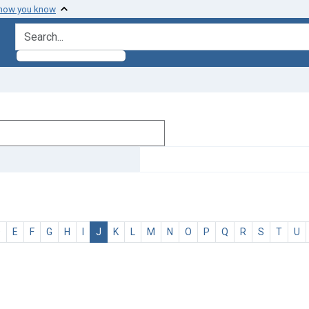
 how you know
search for
D
E
F
G
H
I
J
K
L
M
N
O
P
Q
R
S
T
U