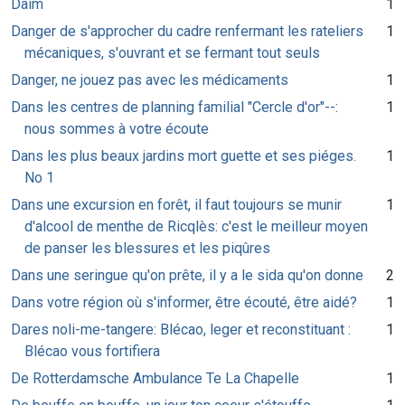
Daim
1
Danger de s'approcher du cadre renfermant les rateliers
1
mécaniques, s'ouvrant et se fermant tout seuls
Danger, ne jouez pas avec les médicaments
1
Dans les centres de planning familial "Cercle d'or"--:
1
nous sommes à votre écoute
Dans les plus beaux jardins mort guette et ses piéges.
1
No 1
Dans une excursion en forêt, il faut toujours se munir
1
d'alcool de menthe de Ricqlès: c'est le meilleur moyen
de panser les blessures et les piqûres
Dans une seringue qu'on prête, il y a le sida qu'on donne
2
Dans votre région où s'informer, être écouté, être aidé?
1
Dares noli-me-tangere: Blécao, leger et reconstituant :
1
Blécao vous fortifiera
De Rotterdamsche Ambulance Te La Chapelle
1