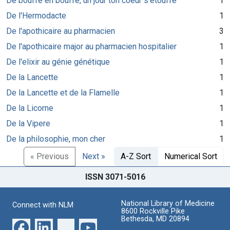
De bouffe en bouffe, un jour ton coeur s'étouffe
1
De l'Hermodacte
1
De l'apothicaire au pharmacien
3
De l'apothicaire major au pharmacien hospitalier
1
De l'elixir au génie génétique
1
De la Lancette
1
De la Lancette et de la Flamelle
1
De la Licorne
1
De la Vipere
1
De la philosophie, mon cher
1
« Previous
Next »
A-Z Sort
Numerical Sort
ISSN 3071-5016
National Library of Medicine
Connect with NLM
8600 Rockville Pike
Bethesda, MD 20894