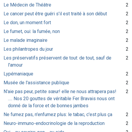
Le Médecin de Théâtre
2
Le cancer peut être guéri s'il est traité à son début
2
Le don, un moment fort
2
Le fumet, oui: la fumée, non
2
Le malade imaginaire
2
Les philantropes du jour
2
Les préservatifs préservent de tout: de tout, sauf de
2
l'amour
Lypémaniaque
2
Musée de l'assistance publique
2
N'aie pas peur, petite sœur! elle ne nous attrapera pas!
2
..... Nos 20 gouttes de véritable Fer Bravais nous ont
donné de la force et de bonnes jambes
Ne fumez pas, n'enfumez plus: le tabac, c'est plus ça
2
Neuro-immuno-endocrinologie de la reproduction
2