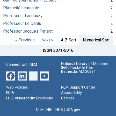
Oui-- au sourire: non-- au sida
2
Plasticité neuronale
2
Professeur Landouzy
2
Professeur Le Dentu
2
Professor Jacques Parisot
2
« Previous
Next »
A-Z Sort
Numerical Sort
ISSN 3071-5016
National Library of Medicine
Connect with NLM
8600 Rockville Pike
Bethesda, MD 20894
Web Policies
NLM Support Center
FOIA
Accessibility
HHS Vulnerability Disclosure
Careers
NLM
|
NIH
|
HHS
|
USA.gov