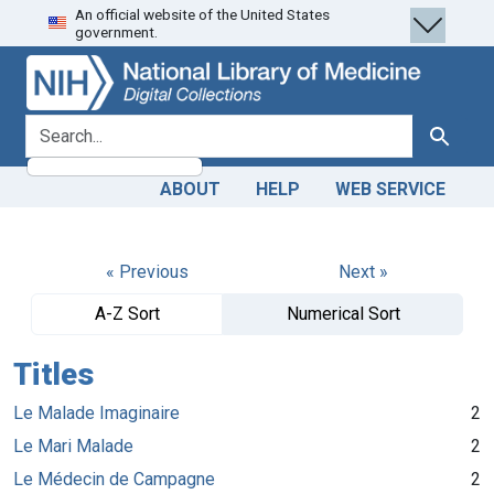
An official website of the United States
Skip
Skip to
government.
to
main
search
content
search for
Search
ABOUT
HELP
WEB SERVICE
« Previous
Next »
A-Z Sort
Numerical Sort
Titles
Le Malade Imaginaire
2
Le Mari Malade
2
Le Médecin de Campagne
2