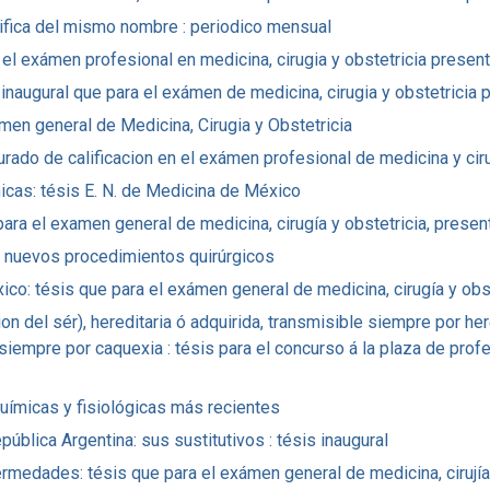
ifica del mismo nombre : periodico mensual
 el exámen profesional en medicina, cirugia y obstetricia presenta
sis inaugural que para el exámen de medicina, cirugia y obstetricia 
́men general de Medicina, Cirugia y Obstetricia
jurado de calificacion en el exámen profesional de medicina y cir
cas: tésis E. N. de Medicina de México
para el examen general de medicina, cirugía y obstetricia, present
 y nuevos procedimientos quirúrgicos
o: tésis que para el exámen general de medicina, cirugía y obst
n del sér), hereditaria ó adquirida, transmisible siempre por he
empre por caquexia : tésis para el concurso á la plaza de profeso
uímicas y fisiológicas más recientes
́blica Argentina: sus sustitutivos : tésis inaugural
edades: tésis que para el exámen general de medicina, cirujía y