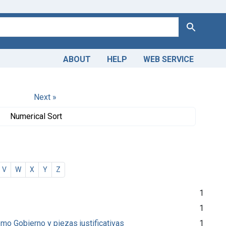
Search
ABOUT
HELP
WEB SERVICE
Next »
Numerical Sort
V
W
X
Y
Z
1
1
mo Gobierno y piezas justificativas
1