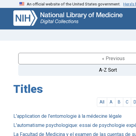
An official website of the United States government.
Here’s
Skip
Skip to
to
main
search
content
« Previous
A-Z Sort
Titles
All
A
B
C
L'application de l'entomologie à la médecine légale
L'automatisme psychologique: essai de psychologie expéri
La Facultad de Medicina y el examen de las cuentas de su 