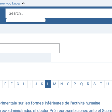
 how you know
search for
D
E
F
G
H
I
J
K
L
M
N
O
P
Q
R
S
T
U
mentale sur les formes inférieures de l'activité humaine
ex-administrador, el doctor Pró: representaciones ante el Supre