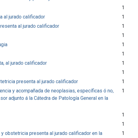
1
 al jurado calificador
1
presenta al jurado calificador
1
1
ugia
1
1
a, al jurado calificador
1
1
etricia presenta al jurado calificador
1
rencia y acompañada de neoplasias, específicas ó no,
1
r adjunto á la Cátedra de Patología General en la
1
1
 obstetricia presenta al jurado calificador en la
1