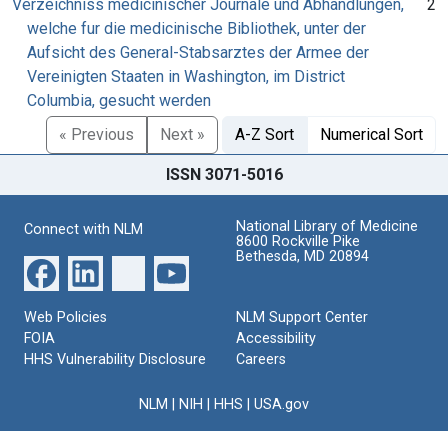
Verzeichniss medicinischer Journale und Abhandlungen,
2
welche fur die medicinische Bibliothek, unter der
Aufsicht des General-Stabsarztes der Armee der
Vereinigten Staaten in Washington, im District
Columbia, gesucht werden
« Previous
Next »
A-Z Sort
Numerical Sort
ISSN 3071-5016
National Library of Medicine
Connect with NLM
8600 Rockville Pike
Bethesda, MD 20894
Web Policies
NLM Support Center
FOIA
Accessibility
HHS Vulnerability Disclosure
Careers
NLM
|
NIH
|
HHS
|
USA.gov