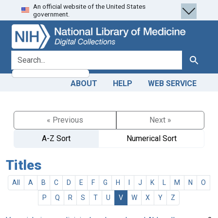
An official website of the United States
Skip
Skip to
government.
to
main
search
content
search for
Search
ABOUT
HELP
WEB SERVICE
« Previous
Next »
A-Z Sort
Numerical Sort
Titles
All
A
B
C
D
E
F
G
H
I
J
K
L
M
N
O
P
Q
R
S
T
U
V
W
X
Y
Z