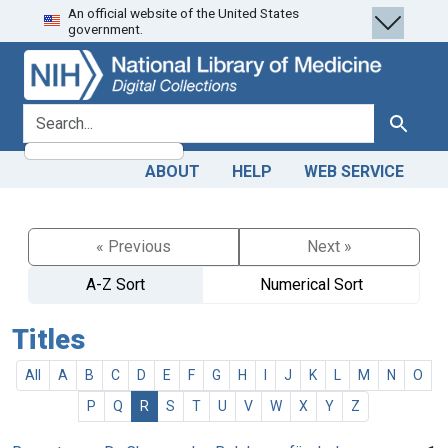
An official website of the United States
Skip
Skip to
government.
to
main
search
content
search for
Search
ABOUT
HELP
WEB SERVICE
« Previous
Next »
A-Z Sort
Numerical Sort
Titles
All
A
B
C
D
E
F
G
H
I
J
K
L
M
N
O
P
Q
R
S
T
U
V
W
X
Y
Z