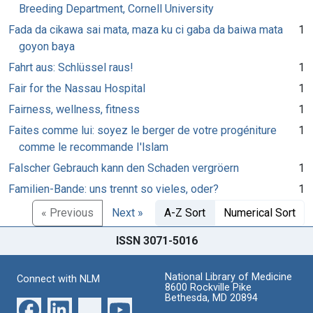
Breeding Department, Cornell University
Fada da cikawa sai mata, maza ku ci gaba da baiwa mata
1
goyon baya
Fahrt aus: Schlüssel raus!
1
Fair for the Nassau Hospital
1
Fairness, wellness, fitness
1
Faites comme lui: soyez le berger de votre progéniture
1
comme le recommande I'lslam
Falscher Gebrauch kann den Schaden vergröern
1
Familien-Bande: uns trennt so vieles, oder?
1
« Previous
Next »
A-Z Sort
Numerical Sort
ISSN 3071-5016
National Library of Medicine
Connect with NLM
8600 Rockville Pike
Bethesda, MD 20894