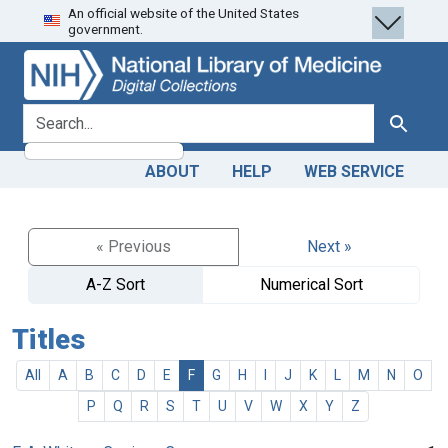
An official website of the United States
Skip
Skip to
government.
to
main
search
content
search for
Search
ABOUT
HELP
WEB SERVICE
« Previous
Next »
A-Z Sort
Numerical Sort
Titles
All
A
B
C
D
E
F
G
H
I
J
K
L
M
N
O
P
Q
R
S
T
U
V
W
X
Y
Z