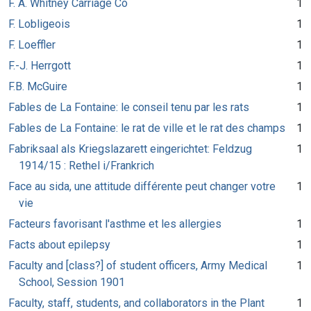
F. A. Whitney Carriage Co
1
F. Lobligeois
1
F. Loeffler
1
F.-J. Herrgott
1
F.B. McGuire
1
Fables de La Fontaine: le conseil tenu par les rats
1
Fables de La Fontaine: le rat de ville et le rat des champs
1
Fabriksaal als Kriegslazarett eingerichtet: Feldzug
1
1914/15 : Rethel i/Frankrich
Face au sida, une attitude différente peut changer votre
1
vie
Facteurs favorisant l'asthme et les allergies
1
Facts about epilepsy
1
Faculty and [class?] of student officers, Army Medical
1
School, Session 1901
Faculty, staff, students, and collaborators in the Plant
1