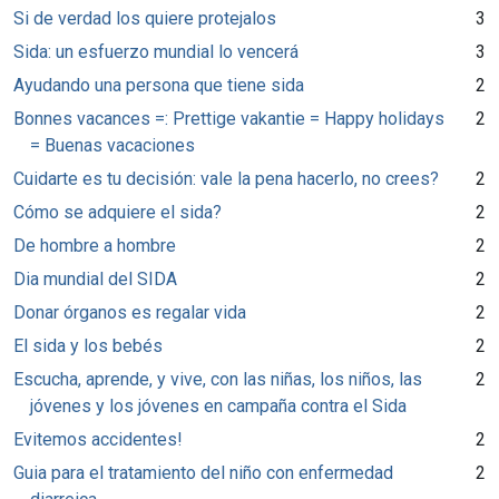
Si de verdad los quiere protejalos
3
Sida: un esfuerzo mundial lo vencerá
3
Ayudando una persona que tiene sida
2
Bonnes vacances =: Prettige vakantie = Happy holidays
2
= Buenas vacaciones
Cuidarte es tu decisión: vale la pena hacerlo, no crees?
2
Cómo se adquiere el sida?
2
De hombre a hombre
2
Dia mundial del SIDA
2
Donar órganos es regalar vida
2
El sida y los bebés
2
Escucha, aprende, y vive, con las niñas, los niños, las
2
jóvenes y los jóvenes en campaña contra el Sida
Evitemos accidentes!
2
Guia para el tratamiento del niño con enfermedad
2