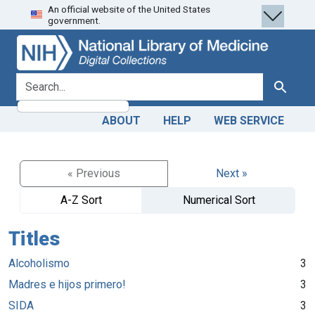
An official website of the United States
Skip
Skip to
government.
to
main
search
content
search for
Search
ABOUT
HELP
WEB SERVICE
« Previous
Next »
A-Z Sort
Numerical Sort
Titles
Alcoholismo
3
Madres e hijos primero!
3
SIDA
3