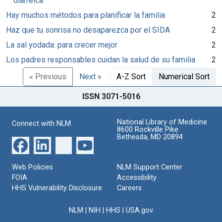
diarreica
Hay muchos métodos para planificar la familia
2
Haz que tu sonrisa no desaparezca por el SIDA
2
La sal yodada: para crecer mejor
2
Los padres responsables cuidan la salud de su familia
2
« Previous
Next »
A-Z Sort
Numerical Sort
ISSN 3071-5016
National Library of Medicine
Connect with NLM
8600 Rockville Pike
Bethesda, MD 20894
Web Policies
NLM Support Center
FOIA
Accessibility
HHS Vulnerability Disclosure
Careers
NLM
|
NIH
|
HHS
|
USA.gov