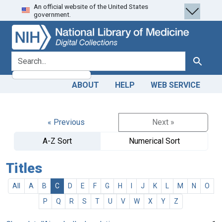
An official website of the United States
Skip
Skip to
government.
to
main
search
content
search for
Search
ABOUT
HELP
WEB SERVICE
« Previous
Next »
A-Z Sort
Numerical Sort
Titles
All
A
B
C
D
E
F
G
H
I
J
K
L
M
N
O
P
Q
R
S
T
U
V
W
X
Y
Z