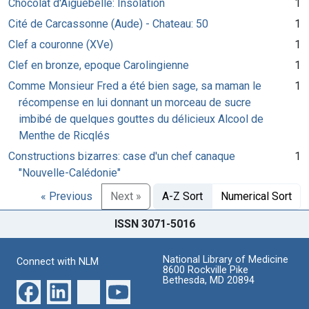
Chocolat d'Aiguebelle: Insolation
1
Cité de Carcassonne (Aude) - Chateau: 50
1
Clef a couronne (XVe)
1
Clef en bronze, epoque Carolingienne
1
Comme Monsieur Fred a été bien sage, sa maman le
1
récompense en lui donnant un morceau de sucre
imbibé de quelques gouttes du délicieux Alcool de
Menthe de Ricqlés
Constructions bizarres: case d'un chef canaque
1
"Nouvelle-Calédonie"
« Previous
Next »
A-Z Sort
Numerical Sort
ISSN 3071-5016
National Library of Medicine
Connect with NLM
8600 Rockville Pike
Bethesda, MD 20894