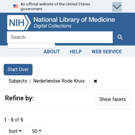
An official website of the United States
Skip
Skip to
Skip
government.
to
main
to
search
content
first
result
search for
Search
ABOUT
HELP
WEB SERVICE
Search
Search Constraints
You searched for:
Start Over
✖
Remove constraint
Subjects
Nederlandse Rode Kruis.
Refine by:
Show facets
1
-
5
of
5
Number of results to display per page
per page
Sort
50