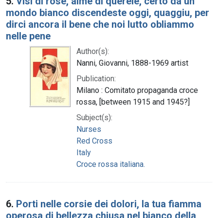
5.
Visi di rose, aime di quereie, certo da un
mondo bianco discendeste oggi, quaggiu, per
dirci ancora il bene che noi lutto obliammo
nelle pene
Author(s):
Nanni, Giovanni, 1888-1969 artist
Publication:
Milano : Comitato propaganda croce
rossa, [between 1915 and 1945?]
Subject(s):
Nurses
Red Cross
Italy
Croce rossa italiana.
6.
Porti nelle corsie dei dolori, la tua fiamma
operosa di bellezza chiusa nel bianco della