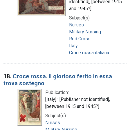
identified], [between 1915
and 1945?]
Subject(s):
Nurses
Military Nursing
Red Cross
Italy
Croce rossa italiana.
18.
Croce rossa. Il glorioso ferito in essa
trova sostegno
Publication:
[Italy] : [Publisher not identified],
[between 1915 and 1945?]
Subject(s):
Nurses
Military Nursing