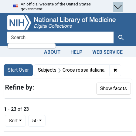
An official website of the United States
Skip
Skip to
Skip
government.
to
main
to
search
content
first
result
search for
Search
ABOUT
HELP
WEB SERVICE
Search
Search Constraints
You searched for:
✖
Remove c
Start Over
Subjects
Croce rossa italiana.
Refine by:
Show facets
1
-
23
of
23
Number of results to display per page
per page
Sort
50