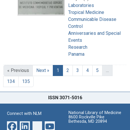
Laboratories
Tropical Medicine
Communicable Disease
Control
Anniversaries and Special
Events
Research
Panama
« Previous
Next »
1
2
3
4
5
…
134
135
ISSN 3071-5016
National Library of Medicine
Connect with NLM
8600 Rockville Pike
Bethesda, MD 20894