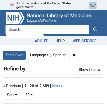
An official website of the United States
Skip
Skip to
Skip
government.
to
main
to
search
content
first
result
search for
Search
ABOUT
HELP
WEB SERVICE
Search
Search Constraints
You searched for:
✖
Remove constraint
Start Over
Languages
Spanish
Refine by:
Show facets
« Previous |
1
-
20
of
2,689
|
Next »
Number of results to display per page
per page
Sort
20