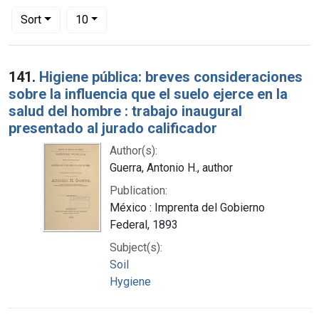
Number of results to display per page
per page
Sort
10
Search Results
141.
Higiene pública: breves consideraciones
sobre la influencia que el suelo ejerce en la
salud del hombre : trabajo inaugural
presentado al jurado calificador
Author(s):
Guerra, Antonio H., author
Publication:
México : Imprenta del Gobierno
Federal, 1893
Subject(s):
Soil
Hygiene