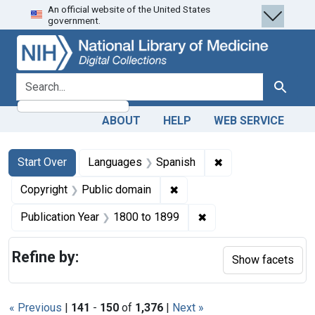
An official website of the United States
Skip
Skip to
Skip
government.
to
main
to
search
content
first
result
search for
Search
ABOUT
HELP
WEB SERVICE
Search
Search Constraints
You searched for:
✖
Remove constraint
Start Over
Languages
Spanish
✖
Remove constraint Copyrigh
Copyright
Public domain
✖
Remove constraint Pub
Publication Year
1800
to
1899
Refine by:
Show facets
« Previous
|
141
-
150
of
1,376
|
Next »