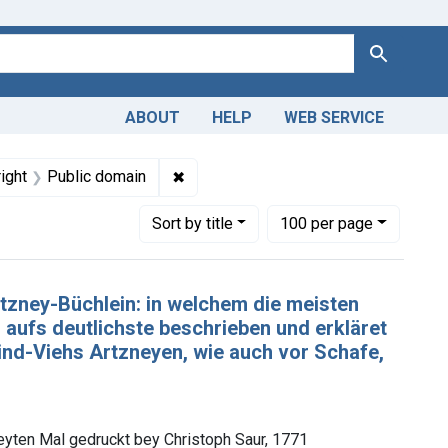
Search
ABOUT
HELP
WEB SERVICE
andry
nstraint Languages: German
✖
Remove constraint Copyright: Public
ight
Public domain
Number of results to display per page
per page
Sort
by title
100
per page
tzney-Büchlein: in welchem die meisten
 aufs deutlichste beschrieben und erkläret
ind-Viehs Artzneyen, wie auch vor Schafe,
yten Mal gedruckt bey Christoph Saur, 1771