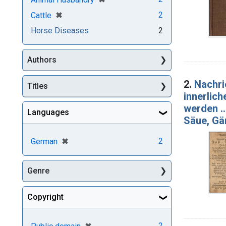
[remove]
✖
2
Cattle
Horse Diseases
2
Authors
2.
Nachri
Titles
innerlich
werden .
Languages
Säue, Ga
[remove]
✖
2
German
Genre
Copyright
[remove]
✖
2