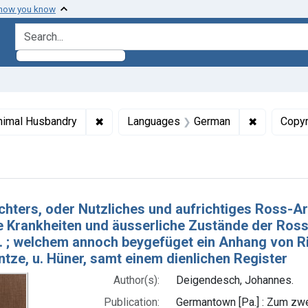
 how you know
search for
Subjects: Cattle
✖
Remove constraint Subjects: Animal Husb
✖
Remove co
nimal Husbandry
Languages
German
Copyr
h Results
chters, oder Nutzliches und aufrichtiges Ross-Ar
e Krankheiten und äusserliche Zustände der Ross
.. ; welchem annoch beygefüget ein Anhang von R
̈ntze, u. Hüner, samt einem dienlichen Register
Author(s):
Deigendesch, Johannes.
Publication:
Germantown [Pa.] : Zum zwe