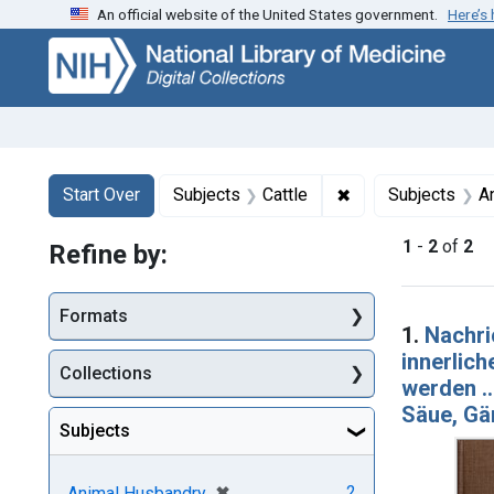
An official website of the United States government.
Here’s
Skip
Skip to
Skip
to
main
to
search
content
first
result
Search
Search Constraints
You searched for:
✖
Remove constraint 
Start Over
Subjects
Cattle
Subjects
A
1
-
2
of
2
Refine by:
Searc
Formats
1.
Nachri
innerlich
Collections
werden .
Säue, Ga
Subjects
[remove]
✖
2
Animal Husbandry