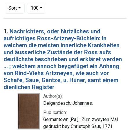
Number of results to display per page
per page
Sort
100
Search Results
1.
Nachrichters, oder Nutzliches und
aufrichtiges Ross-Artzney-Büchlein: in
welchem die meisten innerliche Krankheiten
und äusserliche Zustände der Ross aufs
deutlichste beschrieben und erkläret werden
... ; welchem annoch beygefüget ein Anhang
von Rind-Viehs Artzneyen, wie auch vor
Schafe, Säue, Gäntze, u. Hüner, samt einem
dienlichen Register
Author(s):
Deigendesch, Johannes.
Publication:
Germantown [Pa.] : Zum zweyten Mal
gedruckt bey Christoph Saur, 1771