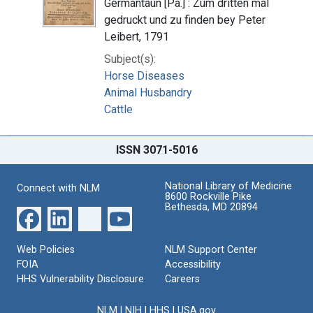
Germantaun [Pa.] : Zum dritten mal
gedruckt und zu finden bey Peter
Leibert, 1791
Subject(s):
Horse Diseases
Animal Husbandry
Cattle
ISSN 3071-5016
National Library of Medicine
Connect with NLM
8600 Rockville Pike
Bethesda, MD 20894
Web Policies
NLM Support Center
FOIA
Accessibility
HHS Vulnerability Disclosure
Careers
NLM
|
NIH
|
HHS
|
USA.gov