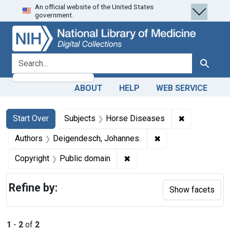
An official website of the United States
Skip
Skip to
Skip
government.
to
main
to
search
content
first
result
search for
Search
ABOUT
HELP
WEB SERVICE
Search
Search Constraints
You searched for:
✖
Remove cons
Start Over
Subjects
Horse Diseases
✖
Remove constraint 
Authors
Deigendesch, Johannes.
✖
Remove constraint Copyrigh
Copyright
Public domain
Refine by:
Show facets
1
-
2
of
2