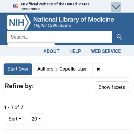
An official website of the United States
Skip
Skip to
Skip
government.
to
main
to
search
content
first
result
search for
Search
ABOUT
HELP
WEB SERVICE
Search
Search Constraints
You searched for:
✖
Remove constrai
Start Over
Authors
Copello, Juan.
Refine by:
Show facets
1
-
7
of
7
Number of results to display per page
per page
Sort
20